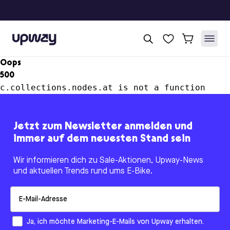
Upway
Oops
500
c.collections.nodes.at is not a function
Jetzt zum Newsletter anmelden und
immer auf dem neuesten Stand sein
Wir informieren dich zu Sale-Aktionen, Upway-News
und aktuellen Trends rund ums E-Bike.
Email
How would you like to hear from us?
Ja, ich möchte Marketing-E-Mails von Upway erhalten.