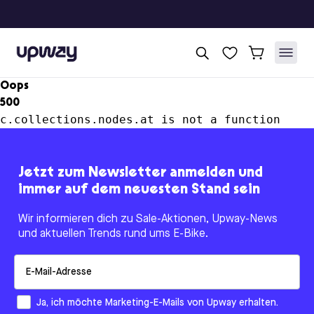
Upway
Oops
500
c.collections.nodes.at is not a function
Jetzt zum Newsletter anmelden und
immer auf dem neuesten Stand sein
Wir informieren dich zu Sale-Aktionen, Upway-News
und aktuellen Trends rund ums E-Bike.
Email
How would you like to hear from us?
Ja, ich möchte Marketing-E-Mails von Upway erhalten.