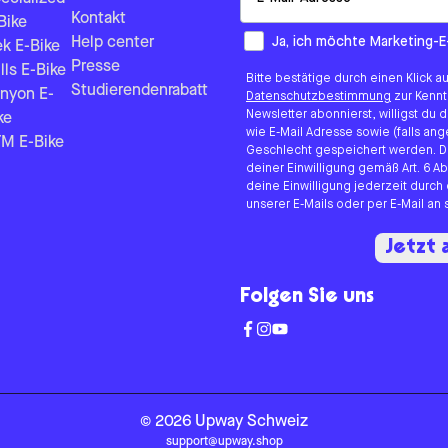
Kontakt
Bike
How would you like to hear fr
Ja, ich möchte Marketing-E
Help center
ek E-Bike
Presse
lls E-Bike
Bitte bestätige durch einen Klick a
Studierendenrabatt
nyon E-
Datenschutzbestimmung
zur Kenn
Newsletter abonnierst, willigst du
ke
wie E-Mail Adresse sowie (falls 
M E-Bike
Geschlecht gespeichert werden. D
deiner Einwilligung gemäß Art. 6 Ab
deine Einwilligung jederzeit durch
unserer E-Mails oder per E-Mail a
Jetzt
Folgen Sie uns
©
2026
Upway
Schweiz
support@upway.shop