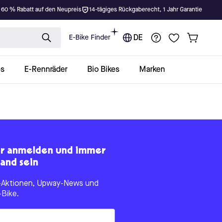
 60 % Rabatt auf den Neupreis
14-tägiges Rückgaberecht, 1 Jahr Garantie
E-Bike Finder
DE
es
E-Rennräder
Bio Bikes
Marken
er anmelden und immer
and sein
le-Aktionen, Upway-News und
-Bike.