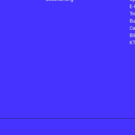
E-
Tr
Bu
Ca
Bi
KT