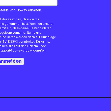
om us?
-Mails von Upway erhalten.
uf das Kästchen, dass du die
tnis genommen hast. Wenn du unseren
 damit ein, dass deine Bestandsdaten
angegeben) Vorname, Name und
eine Daten werden dann auf Grundlage
s. 1 a) DSGVO verarbeitet. Du kannst
 einen Klick auf den Link am Ende
n support@upway.shop widerrufen.
 anmelden