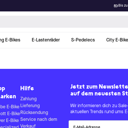
Bis zu
ng E-Bikes
E-Lastenräder
S-Pedelecs
City E-Bik
Jetzt zum Newslett
op
Hilfe
auf dem neuesten St
arken
Zahlung
Lieferung
Wir informieren dich zu Sa
be E-Bike
aktuellen Trends rund ums E
Rücksendung
ott E-Bike
Service nach dem
yer E-Bike
Email
Verkauf
ecialized