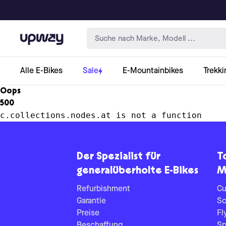
Upway
Alle E-Bikes
Sale
E-Mountainbikes
Trekki
Oops
500
c.collections.nodes.at is not a function
Der Spezialist für
T
generalüberholte E-Bikes
M
Refurbishment
Cu
Garantie
Sc
Preise
Fl
Beschaffung
Sp