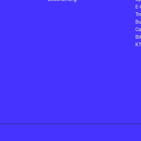
E-
Tr
Bu
Ca
Bi
KT