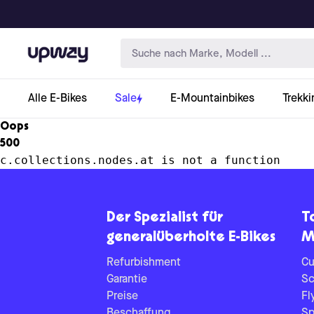
Upway
Alle E-Bikes
Sale
E-Mountainbikes
Trekki
Oops
500
c.collections.nodes.at is not a function
Der Spezialist für
T
generalüberholte E-Bikes
M
Refurbishment
Cu
Garantie
Sc
Preise
Fl
Beschaffung
Sp