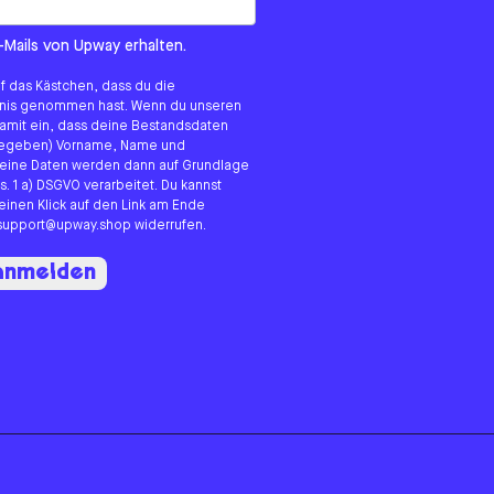
om us?
-Mails von Upway erhalten.
uf das Kästchen, dass du die
tnis genommen hast. Wenn du unseren
 damit ein, dass deine Bestandsdaten
angegeben) Vorname, Name und
eine Daten werden dann auf Grundlage
s. 1 a) DSGVO verarbeitet. Du kannst
 einen Klick auf den Link am Ende
n support@upway.shop widerrufen.
 anmelden