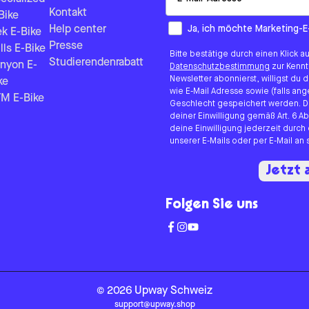
Kontakt
Bike
How would you like to hear fr
Ja, ich möchte Marketing-E
Help center
ek E-Bike
Presse
lls E-Bike
Bitte bestätige durch einen Klick a
Studierendenrabatt
nyon E-
Datenschutzbestimmung
zur Kenn
Newsletter abonnierst, willigst du
ke
wie E-Mail Adresse sowie (falls 
M E-Bike
Geschlecht gespeichert werden. D
deiner Einwilligung gemäß Art. 6 Ab
deine Einwilligung jederzeit durch
unserer E-Mails oder per E-Mail a
Jetzt
Folgen Sie uns
©
2026
Upway
Schweiz
support@upway.shop