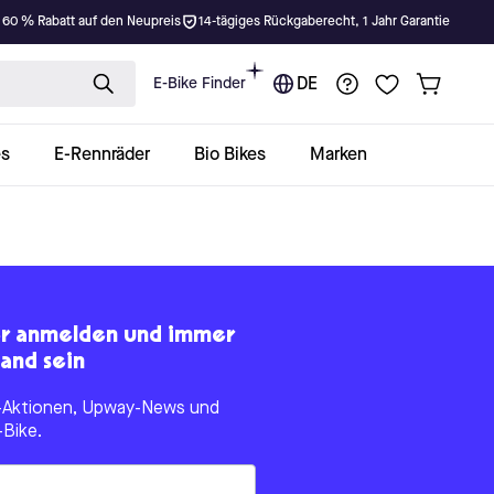
 60 % Rabatt auf den Neupreis
14-tägiges Rückgaberecht, 1 Jahr Garantie
E-Bike Finder
DE
es
E-Rennräder
Bio Bikes
Marken
er anmelden und immer
and sein
le-Aktionen, Upway-News und
-Bike.