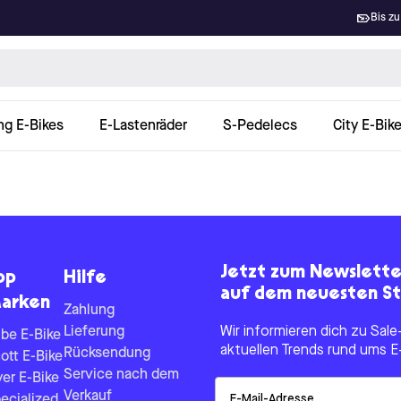
Bis zu
ng E-Bikes
E-Lastenräder
S-Pedelecs
City E-Bik
Jetzt zum Newslett
op
Hilfe
auf dem neuesten St
arken
Zahlung
Lieferung
Wir informieren dich zu Sa
be E-Bike
aktuellen Trends rund ums E
Rücksendung
ott E-Bike
Service nach dem
yer E-Bike
Email
Verkauf
ecialized