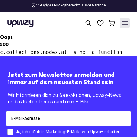
14-tägiges Rückgaberecht, 1 Jahr Garantie
Upway
Oops
500
c.collections.nodes.at is not a function
Jetzt zum Newsletter anmelden und
immer auf dem neuesten Stand sein
Wir informieren dich zu Sale-Aktionen, Upway-News
und aktuellen Trends rund ums E-Bike.
Email
How would you like to hear from us?
Ja, ich möchte Marketing-E-Mails von Upway erhalten.