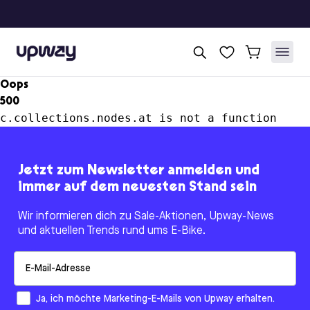
Upway
Oops
500
c.collections.nodes.at is not a function
Jetzt zum Newsletter anmelden und
immer auf dem neuesten Stand sein
Wir informieren dich zu Sale-Aktionen, Upway-News
und aktuellen Trends rund ums E-Bike.
Email
How would you like to hear from us?
Ja, ich möchte Marketing-E-Mails von Upway erhalten.