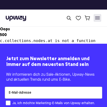
Upway
Oops
500
c.collections.nodes.at is not a function
Jetzt zum Newsletter anmelden und
immer auf dem neuesten Stand sein
Wir informieren dich zu Sale-Aktionen, Upway-News
und aktuellen Trends rund ums E-Bike.
Email
How would you like to hear from us?
Ja, ich möchte Marketing-E-Mails von Upway erhalten.