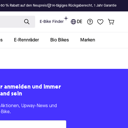
 60 % Rabatt auf den Neupreis
14-tägiges Rückgaberecht, 1 Jahr Garantie
E-Bike Finder
DE
es
E-Rennräder
Bio Bikes
Marken
er anmelden und immer
and sein
le-Aktionen, Upway-News und
-Bike.