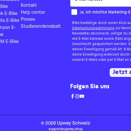
Kontakt
Bike
How would you like to hear fr
Ja, ich möchte Marketing-E
Help center
ek E-Bike
Presse
lls E-Bike
Bitte bestätige durch einen Klick a
Studierendenrabatt
nyon E-
Datenschutzbestimmung
zur Kenn
Newsletter abonnierst, willigst du
ke
wie E-Mail Adresse sowie (falls 
M E-Bike
Geschlecht gespeichert werden. D
deiner Einwilligung gemäß Art. 6 Ab
deine Einwilligung jederzeit durch
unserer E-Mails oder per E-Mail a
Jetzt
Folgen Sie uns
©
2026
Upway
Schweiz
support@upway.shop