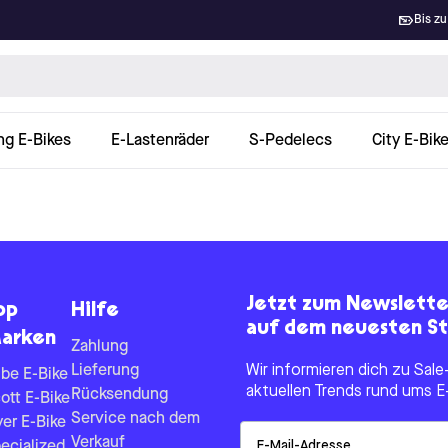
Bis zu
ng E-Bikes
E-Lastenräder
S-Pedelecs
City E-Bik
Jetzt zum Newslett
op
Hilfe
auf dem neuesten St
arken
Zahlung
Lieferung
Wir informieren dich zu Sa
be E-Bike
aktuellen Trends rund ums E
Rücksendung
ott E-Bike
Service nach dem
yer E-Bike
Email
Verkauf
ecialized