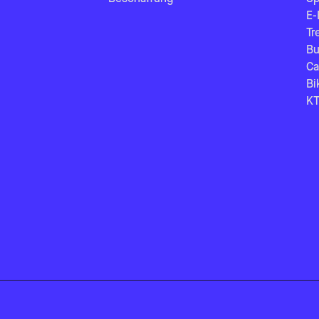
E-
Tr
Bu
Ca
Bi
KT