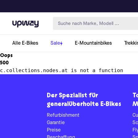
Upway
Alle E-Bikes
Sale
E-Mountainbikes
Trekki
Oops
500
c.collections.nodes.at is not a function
Der Spezialist für
T
generalüberholte E-Bikes
M
Refurbishment
Cu
Garantie
Sc
Preise
Fl
Beschaffung
Sp