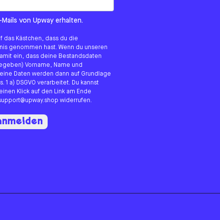
om us?
-Mails von Upway erhalten.
uf das Kästchen, dass du die
tnis genommen hast. Wenn du unseren
 damit ein, dass deine Bestandsdaten
angegeben) Vorname, Name und
eine Daten werden dann auf Grundlage
s. 1 a) DSGVO verarbeitet. Du kannst
 einen Klick auf den Link am Ende
n support@upway.shop widerrufen.
 anmelden