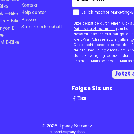
Kontakt
Bike
How would you like to hear fr
Ja, ich möchte Marketing-E
Help center
ek E-Bike
Presse
lls E-Bike
Bitte bestätige durch einen Klick a
Studierendenrabatt
nyon E-
Datenschutzbestimmung
zur Kenn
Newsletter abonnierst, willigst du
ke
wie E-Mail Adresse sowie (falls 
M E-Bike
Geschlecht gespeichert werden. D
deiner Einwilligung gemäß Art. 6 Ab
deine Einwilligung jederzeit durch
unserer E-Mails oder per E-Mail a
Jetzt
Folgen Sie uns
©
2026
Upway
Schweiz
support@upway.shop