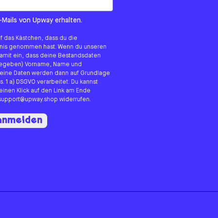
om us?
-Mails von Upway erhalten.
uf das Kästchen, dass du die
tnis genommen hast. Wenn du unseren
 damit ein, dass deine Bestandsdaten
angegeben) Vorname, Name und
eine Daten werden dann auf Grundlage
s. 1 a) DSGVO verarbeitet. Du kannst
 einen Klick auf den Link am Ende
n support@upway.shop widerrufen.
 anmelden