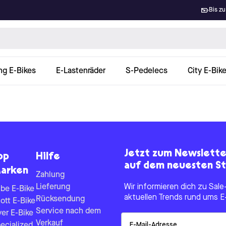
Bis zu
ng E-Bikes
E-Lastenräder
S-Pedelecs
City E-Bik
Jetzt zum Newslett
op
Hilfe
auf dem neuesten St
arken
Zahlung
Lieferung
Wir informieren dich zu Sa
be E-Bike
aktuellen Trends rund ums E
Rücksendung
ott E-Bike
Service nach dem
yer E-Bike
Email
Verkauf
ecialized