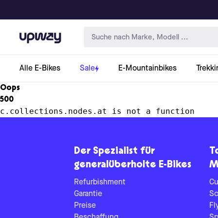
Upway
Alle E-Bikes
Sale
E-Mountainbikes
Trekki
Oops
500
c.collections.nodes.at is not a function
Der Spezialist für
T
generalüberholte E-Bikes
M
Refurbishment
Cu
Garantie
Sc
Preise
Fl
Beschaffung
Sp