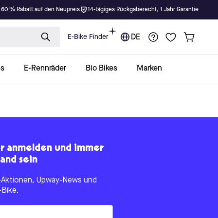
 60 % Rabatt auf den Neupreis
14-tägiges Rückgaberecht, 1 Jahr Garantie
E-Bike Finder
DE
es
E-Rennräder
Bio Bikes
Marken
er anmelden und immer
and sein
le-Aktionen, Upway-News und
-Bike.