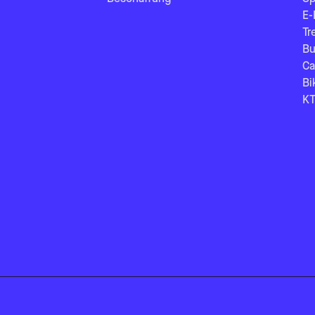
E-
Tr
Bu
Ca
Bi
KT