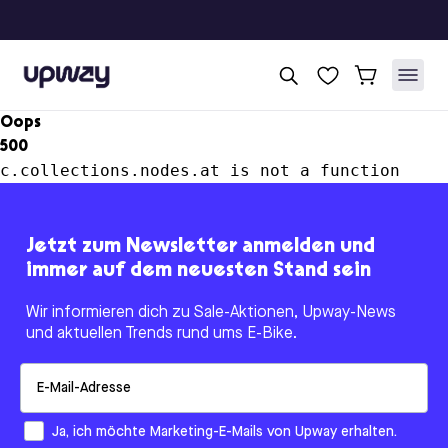
Upway
Oops
500
c.collections.nodes.at is not a function
Jetzt zum Newsletter anmelden und
immer auf dem neuesten Stand sein
Wir informieren dich zu Sale-Aktionen, Upway-News
und aktuellen Trends rund ums E-Bike.
Email
How would you like to hear from us?
Ja, ich möchte Marketing-E-Mails von Upway erhalten.