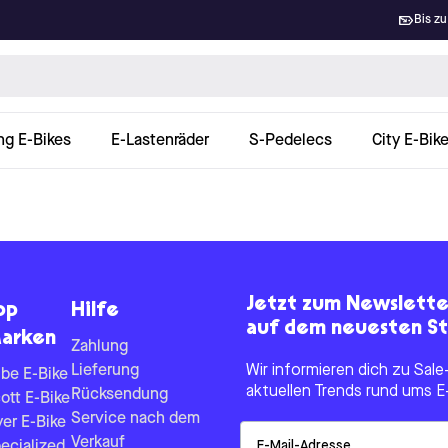
Bis zu
ng E-Bikes
E-Lastenräder
S-Pedelecs
City E-Bik
Jetzt zum Newslett
op
Hilfe
auf dem neuesten St
arken
Zahlung
Lieferung
Wir informieren dich zu Sa
be E-Bike
aktuellen Trends rund ums E
Rücksendung
ott E-Bike
Service nach dem
yer E-Bike
Email
Verkauf
ecialized