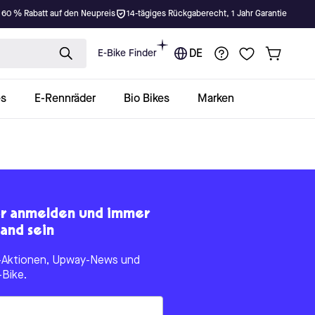
 60 % Rabatt auf den Neupreis
14-tägiges Rückgaberecht, 1 Jahr Garantie
E-Bike Finder
DE
es
E-Rennräder
Bio Bikes
Marken
er anmelden und immer
and sein
le-Aktionen, Upway-News und
-Bike.