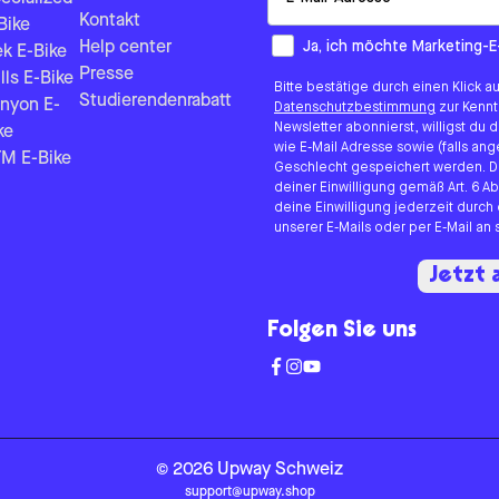
Kontakt
Bike
How would you like to hear fr
Ja, ich möchte Marketing-E
Help center
ek E-Bike
Presse
lls E-Bike
Bitte bestätige durch einen Klick a
Studierendenrabatt
nyon E-
Datenschutzbestimmung
zur Kenn
Newsletter abonnierst, willigst du
ke
wie E-Mail Adresse sowie (falls 
M E-Bike
Geschlecht gespeichert werden. D
deiner Einwilligung gemäß Art. 6 Ab
deine Einwilligung jederzeit durch
unserer E-Mails oder per E-Mail a
Jetzt
Folgen Sie uns
©
2026
Upway
Schweiz
support@upway.shop