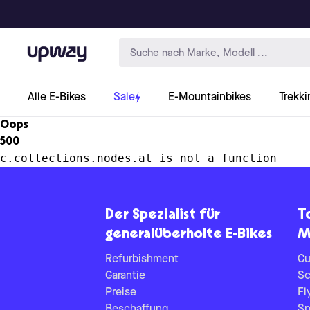
Upway
Alle E-Bikes
Sale
E-Mountainbikes
Trekki
Oops
500
c.collections.nodes.at is not a function
Der Spezialist für
T
generalüberholte E-Bikes
M
Refurbishment
Cu
Garantie
Sc
Preise
Fl
Beschaffung
Sp