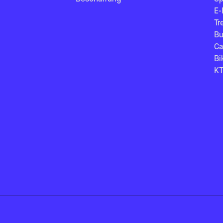
E-
Tr
Bu
Ca
Bi
KT