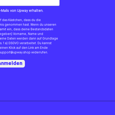
om us?
-Mails von Upway erhalten.
uf das Kästchen, dass du die
tnis genommen hast. Wenn du unseren
 damit ein, dass deine Bestandsdaten
angegeben) Vorname, Name und
eine Daten werden dann auf Grundlage
s. 1 a) DSGVO verarbeitet. Du kannst
 einen Klick auf den Link am Ende
n support@upway.shop widerrufen.
 anmelden