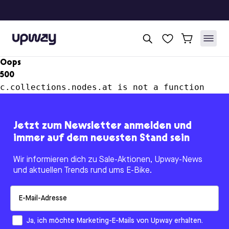
Upway
Oops
500
c.collections.nodes.at is not a function
Jetzt zum Newsletter anmelden und
immer auf dem neuesten Stand sein
Wir informieren dich zu Sale-Aktionen, Upway-News
und aktuellen Trends rund ums E-Bike.
Email
How would you like to hear from us?
Ja, ich möchte Marketing-E-Mails von Upway erhalten.