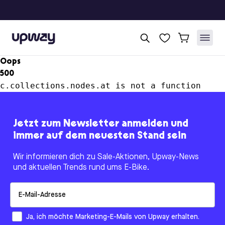
Upway
Oops
500
c.collections.nodes.at is not a function
Jetzt zum Newsletter anmelden und
immer auf dem neuesten Stand sein
Wir informieren dich zu Sale-Aktionen, Upway-News
und aktuellen Trends rund ums E-Bike.
Email
How would you like to hear from us?
Ja, ich möchte Marketing-E-Mails von Upway erhalten.