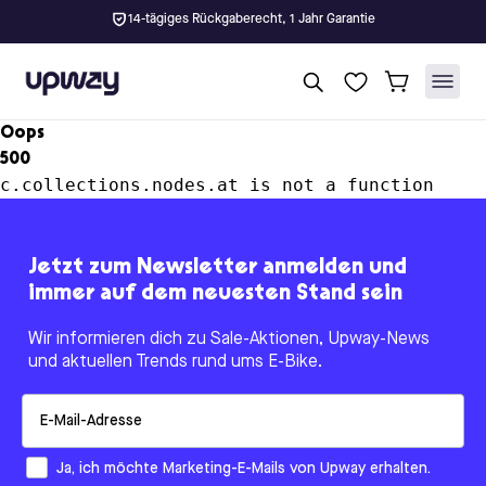
14-tägiges Rückgaberecht, 1 Jahr Garantie
Upway
Oops
500
c.collections.nodes.at is not a function
Jetzt zum Newsletter anmelden und
immer auf dem neuesten Stand sein
Wir informieren dich zu Sale-Aktionen, Upway-News
und aktuellen Trends rund ums E-Bike.
Email
How would you like to hear from us?
Ja, ich möchte Marketing-E-Mails von Upway erhalten.