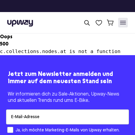
Upway
Oops
500
c.collections.nodes.at is not a function
Jetzt zum Newsletter anmelden und
immer auf dem neuesten Stand sein
Wir informieren dich zu Sale-Aktionen, Upway-News
und aktuellen Trends rund ums E-Bike.
Email
How would you like to hear from us?
Ja, ich möchte Marketing-E-Mails von Upway erhalten.