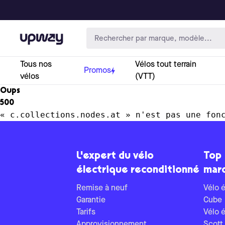
Upway
Tous nos
Vélos tout terrain
Promos
vélos
(VTT)
Oups
500
« c.collections.nodes.at » n'est pas une fon
L'expert du vélo
Top
électrique reconditionné
mar
Remise à neuf
Vélo é
Garantie
Cube
Tarifs
Vélo é
Approvisionnement
Scott