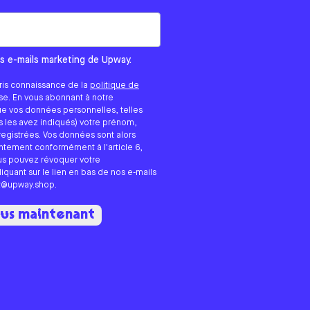
ous vous contactions ?
es e-mails marketing de Upway.
ris connaissance de la
politique de
ase. En vous abonnant à notre
ue vos données personnelles, telles
us les avez indiqués) votre prénom,
registrées. Vos données sont alors
entement conformément à l'article 6,
ous pouvez révoquer votre
quant sur le lien en bas de nos e-mails
rt@upway.shop.
ous maintenant