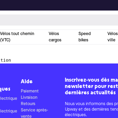
Vélos tout chemin
Vélos
Speed
Vélos
(VTC)
cargos
bikes
ville
ction
Inscrivez-vous dès ma
Aide
newsletter pour res
ques
Paiement
dernières actualités
Livraison
lectrique
Retours
Nous vous informons des pr
Upway et des dernières ten
Service après-
lectrique
électriques.
vente