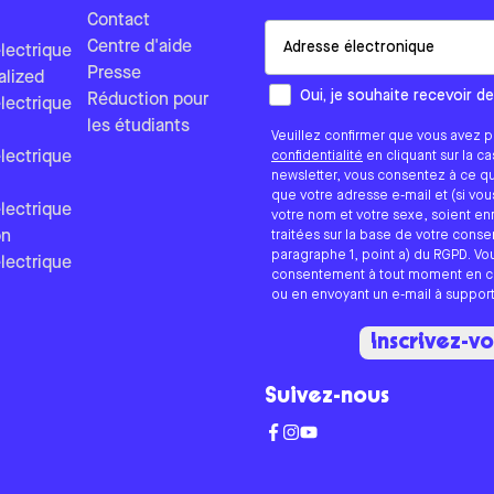
Contact
Email
Centre d'aide
lectrique
Presse
alized
Comment aimeriez-vous que n
Oui, je souhaite recevoir d
Réduction pour
lectrique
les étudiants
Veuillez confirmer que vous avez p
lectrique
confidentialité
en cliquant sur la c
newsletter, vous consentez à ce q
que votre adresse e-mail et (si vo
lectrique
votre nom et votre sexe, soient en
on
traitées sur la base de votre cons
paragraphe 1, point a) du RGPD. V
lectrique
consentement à tout moment en cli
ou en envoyant un e-mail à suppo
Inscrivez-v
Suivez-nous