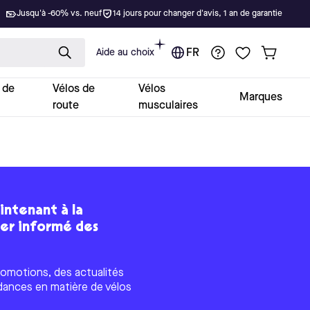
Jusqu'à -60% vs. neuf
14 jours pour changer d'avis, 1 an de garantie
Aide au choix
FR
 de
Vélos de
Vélos
Marques
route
musculaires
intenant à la
ter informé des
omotions, des actualités
dances en matière de vélos