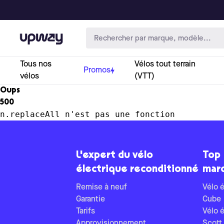
Upway
Tous nos
Vélos tout terrain
Promos
vélos
(VTT)
Oups
500
n.replaceAll n'est pas une fonction
L'expert du vélo
Top
électrique reconditionné
mar
Remise à neuf
Vélo é
Garantie
Cube
Tarifs
Vélo é
Approvisionnement
Scott