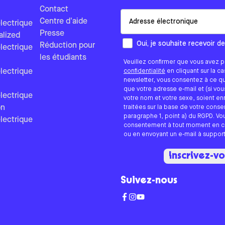
Contact
Email
Centre d'aide
lectrique
Presse
alized
Comment aimeriez-vous que n
Oui, je souhaite recevoir d
Réduction pour
lectrique
les étudiants
Veuillez confirmer que vous avez p
lectrique
confidentialité
en cliquant sur la c
newsletter, vous consentez à ce q
que votre adresse e-mail et (si vo
lectrique
votre nom et votre sexe, soient en
on
traitées sur la base de votre cons
paragraphe 1, point a) du RGPD. V
lectrique
consentement à tout moment en cli
ou en envoyant un e-mail à suppo
Inscrivez-v
Suivez-nous