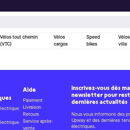
Vélos tout chemin
Vélos
Speed
Vélos
(VTC)
cargos
bikes
ville
Inscrivez-vous dès ma
Aide
newsletter pour res
ques
Paiement
dernières actualités
Livraison
lectrique
Retours
Nous vous informons des pr
Upway et des dernières ten
Service après-
lectrique
électriques.
vente