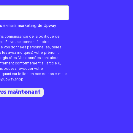
ous vous contactions ?
es e-mails marketing de Upway.
ris connaissance de la
politique de
ase. En vous abonnant à notre
ue vos données personnelles, telles
us les avez indiqués) votre prénom,
registrées. Vos données sont alors
entement conformément à l'article 6,
ous pouvez révoquer votre
quant sur le lien en bas de nos e-mails
rt@upway.shop.
ous maintenant