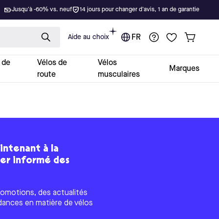
Jusqu'à -60% vs. neuf
14 jours pour changer d'avis, 1 an de garantie
Aide au choix
FR
 de
Vélos de
Vélos
Marques
route
musculaires
intenant à la
ter informé des
omotions, des actualités
dances en matière de vélos