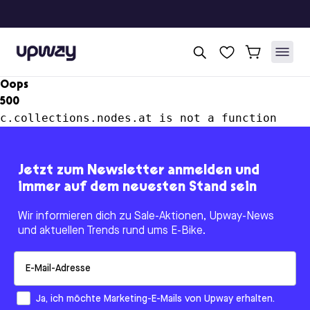
Upway
Oops
500
c.collections.nodes.at is not a function
Jetzt zum Newsletter anmelden und
immer auf dem neuesten Stand sein
Wir informieren dich zu Sale-Aktionen, Upway-News
und aktuellen Trends rund ums E-Bike.
Email
How would you like to hear from us?
Ja, ich möchte Marketing-E-Mails von Upway erhalten.