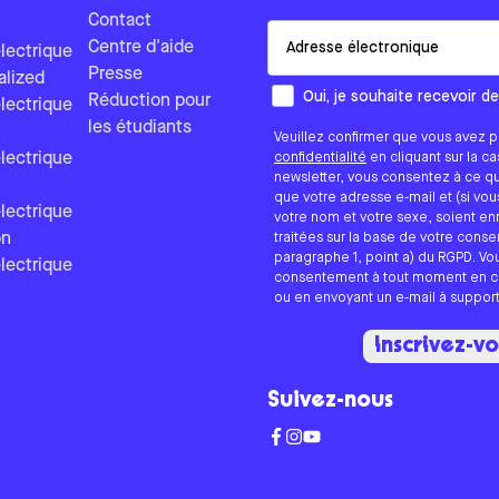
Contact
Email
Centre d'aide
lectrique
Presse
alized
Comment aimeriez-vous que n
Oui, je souhaite recevoir d
Réduction pour
lectrique
les étudiants
Veuillez confirmer que vous avez p
lectrique
confidentialité
en cliquant sur la c
newsletter, vous consentez à ce q
que votre adresse e-mail et (si vo
lectrique
votre nom et votre sexe, soient en
on
traitées sur la base de votre cons
paragraphe 1, point a) du RGPD. V
lectrique
consentement à tout moment en cli
ou en envoyant un e-mail à suppo
Inscrivez-v
Suivez-nous