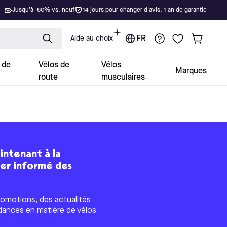
Jusqu'à -60% vs. neuf
14 jours pour changer d'avis, 1 an de garantie
Aide au choix
FR
 de
Vélos de
Vélos
Marques
route
musculaires
intenant à la
ter informé des
omotions, des actualités
dances en matière de vélos