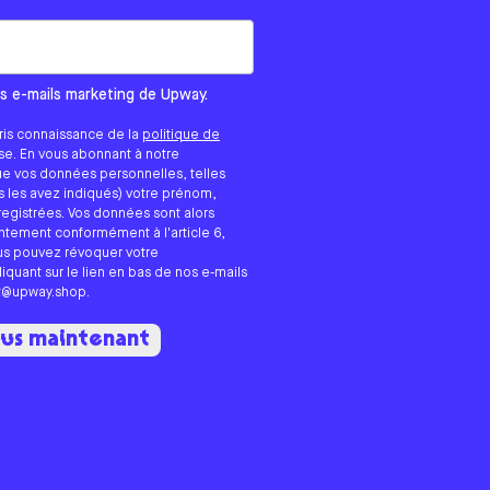
ous vous contactions ?
es e-mails marketing de Upway.
ris connaissance de la
politique de
ase. En vous abonnant à notre
ue vos données personnelles, telles
us les avez indiqués) votre prénom,
registrées. Vos données sont alors
entement conformément à l'article 6,
ous pouvez révoquer votre
quant sur le lien en bas de nos e-mails
rt@upway.shop.
ous maintenant