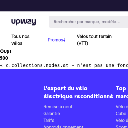
Upway
Tous nos
Vélos tout terrain
Promos
vélos
(VTT)
Oups
500
« c.collections.nodes.at » n'est pas une fon
L'expert du vélo
Top
électrique reconditionné
mar
Remise à neuf
Vélo é
Garantie
Cube
Tarifs
Vélo é
Approvisionnement
Scott