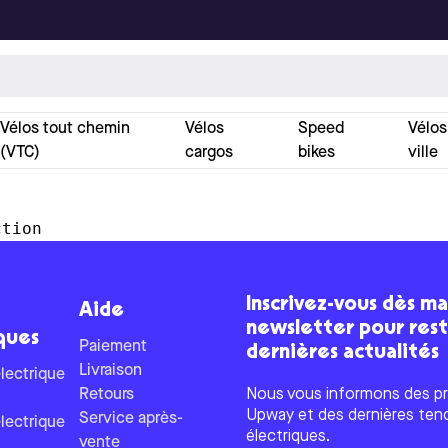
Vélos tout chemin
Vélos
Speed
Vélos
(VTC)
cargos
bikes
ville
ction
Inscrivez-vous dès ma
Aide
newsletter pour res
ques
Paiement
dernières actualités
Livraison
lectrique
Retours
Nous vous informons des pr
Upway et des dernières ten
Service après-
lectrique
électriques.
vente