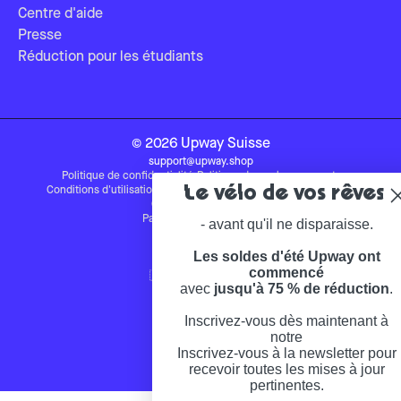
Centre d'aide
Presse
Réduction pour les étudiants
©
2026
Upway
Suisse
support@upway.shop
Politique de confidentialité
-
Politique de remboursement
-
Le vélo de vos rêves
Conditions d'utilisation
-
Mentions légales
-
Politique de livraison
-
Conditions de vente
Paramètres des cookies
- avant qu'il ne disparaisse.
🇫🇷 Site français
🇧🇪 Site belge
Les soldes d'été Upway ont
🇩🇪 Site allemand
commencé
🇳🇱 Site néerlandais
avec
jusqu'à 75 % de réduction
.
🇦🇹 Site autrichien
🇺🇸 Site américain
Inscrivez-vous dès maintenant à
🇪🇸 Site espagnol
🇨🇭 Site suisse
notre
Inscrivez-vous à la newsletter pour
recevoir toutes les mises à jour
pertinentes.